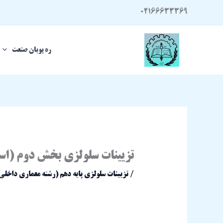
رش
02166633369
ه
حتوا
ره پویان صنعت
تزیینات سلولزی بخش دوم (اس
/
تزیینات سلولزی پایه دهم (رشته معماری داخلی