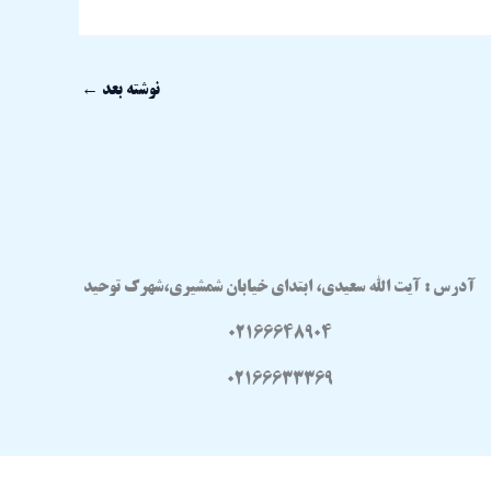
نوشته بعد
←
آدرس : آیت الله سعیدی، ابتدای خیابان شمشیری،شهرک توحید
02166648904
02166633369