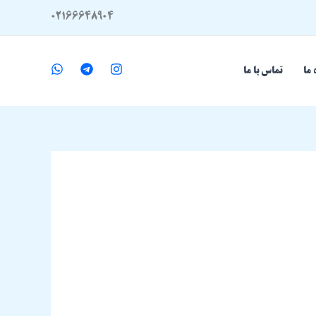
02166648904
 ما
تماس با ما