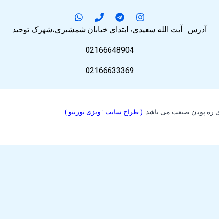
آدرس : آیت الله سعیدی، ابتدای خیابان شمشیری،شهرک توحید
02166648904
02166633369
 ره پویان صنعت می باشد.
( طراح سایت :
وبزی تورنتو
)