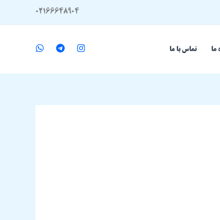
02166648904
 ما
تماس با ما