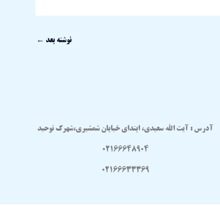
نوشته بعد
←
آدرس : آیت الله سعیدی، ابتدای خیابان شمشیری،شهرک توحید
02166648904
02166633369