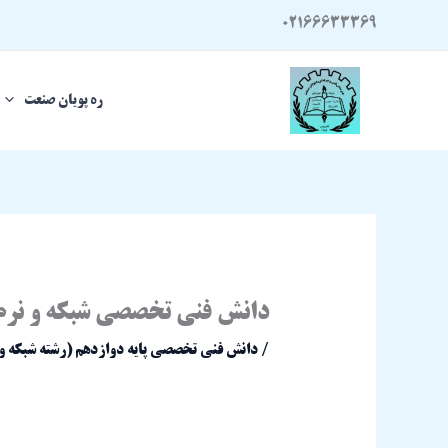
رش
02166633369
ه
حتوا
ره پویان صنعت
دانش فنی تخصصی شبکه و نرم ا
/
دانش فنی تخصصی پایه دوازدهم (رشته شبکه و نر