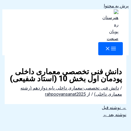
پرش به محتوا
دانش فنی تخصصی معماری داخلی
پودمان اول بخش 10 (استاد شفیعی)
/
دانش فنی تخصصی-معماری داخلی پایه دوازدهم (رشته
معماری داخلی)
/ از
rahpooyansanat2025
→
نوشته قبل
نوشته بعد
←