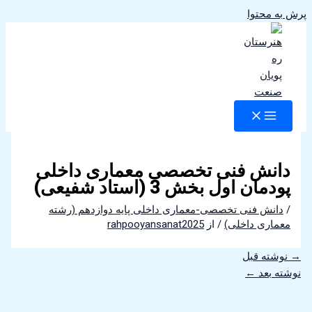
پرش به محتوا
دانش فنی تخصصی معماری داخلی
پودمان اول بخش 3 (استاد شفیعی)
/
دانش فنی تخصصی-معماری داخلی پایه دوازدهم (رشته
معماری داخلی)
/ از
rahpooyansanat2025
→
نوشته قبل
نوشته بعد
←