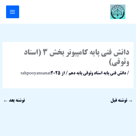
رش
ه
حتوا
دانش فنی پایه کامپیوتر بخش 3 (استاد
وثوقی)
/
دانش فنی پایه استاد وثوقی پایه دهم
/ از
rahpooyansanat2025
→
نوشته قبل
نوشته بعد
←