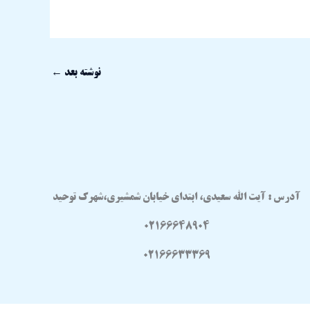
نوشته بعد
←
آدرس : آیت الله سعیدی، ابتدای خیابان شمشیری،شهرک توحید
02166648904
02166633369