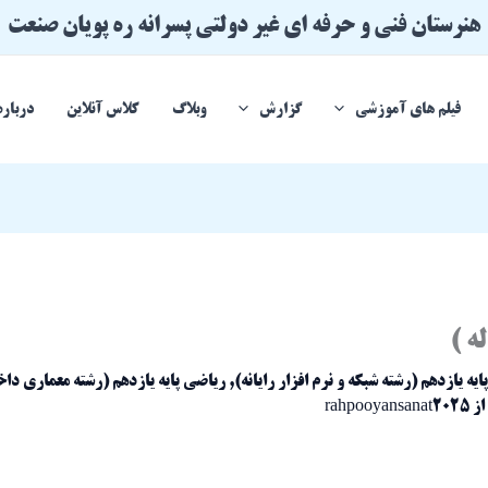
هنرستان فنی و حرفه ای غیر دولتی پسرانه ره پویان صنعت
فیلم های آموزشی
گزارش
وبلاگ
کلاس آنلاین
درباره
یه یازدهم (رشته شبکه و نرم افزار رایانه)
,
ریاضی پایه یازدهم (رشته معماری دا
از
rahpooyansanat2025