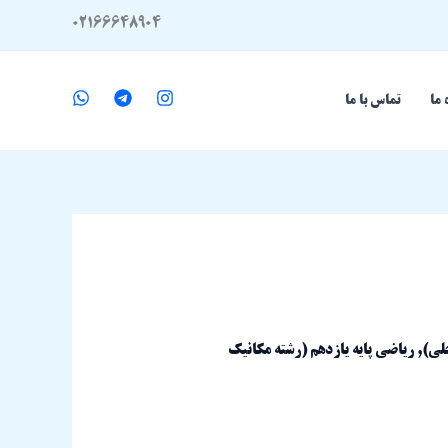
02166648904
 ما
تماس با ما
خلی)
,
ریاضی پایه یازدهم (رشته مکانیک