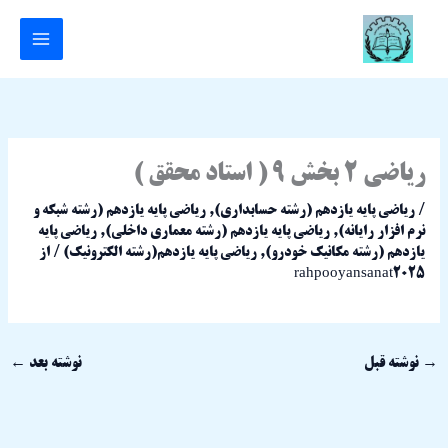
رش
ه
حتوا
ریاضی 2 بخش 9 ( استاد محقق )
/
ریاضی پایه یازدهم (رشته حسابداری)
,
ریاضی پایه یازدهم (رشته شبکه و
نرم افزار رایانه)
,
ریاضی پایه یازدهم (رشته معماری داخلی)
,
ریاضی پایه
یازدهم (رشته مکانیک خودرو)
,
ریاضی پایه یازدهم(رشته الکترونیک)
/ از
rahpooyansanat2025
→
نوشته قبل
نوشته بعد
←