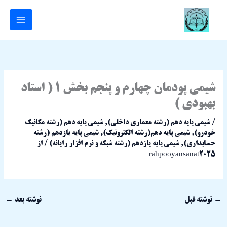
رش
ه
حتوا
شیمی پودمان چهارم و پنجم بخش 1 ( استاد
بهبودی )
/
شیمی پایه دهم (رشته معماری داخلی)
,
شیمی پایه دهم (رشته مکانیک
خودرو)
,
شیمی پایه دهم(رشته الکترونیک)
,
شیمی پایه یازدهم (رشته
حسابداری)
,
شیمی پایه یازدهم (رشته شبکه و نرم افزار رایانه)
/ از
rahpooyansanat2025
→
نوشته قبل
نوشته بعد
←