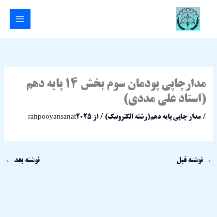
رش
ه
حتوا
مدارچاپی پودمان سوم بخش 14 پایه دهم
(استاد علی مددی)
/
مدار چاپی پایه دهم(رشته الکترونیک)
/ از
rahpooyansanat2025
→
نوشته قبل
نوشته بعد
←