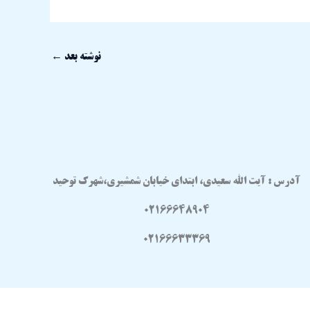
نوشته بعد
←
آدرس : آیت الله سعیدی، ابتدای خیابان شمشیری،شهرک توحید
02166648904
02166633369