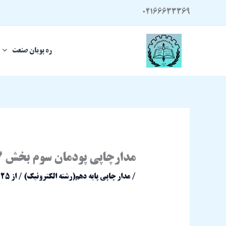
رش
02166633369
ه
حتوا
ره پویان صنعت
مدارچاپی پودمان سوم بخش 7 پایه دهم (استاد علی مددی)
/
مدار چاپی پایه دهم(رشته الکترونیک)
/ از
025