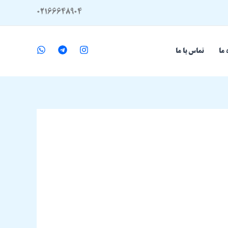
02166648904
 ما
تماس با ما