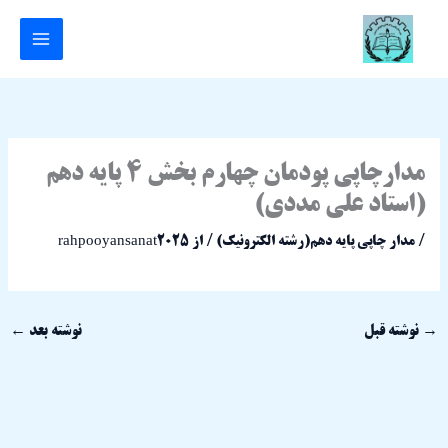
رش
ه
حتوا
مدارچاپی پودمان چهارم بخش 4 پایه دهم
(استاد علی مددی)
/
مدار چاپی پایه دهم(رشته الکترونیک)
/ از
rahpooyansanat2025
→
نوشته قبل
نوشته بعد
←