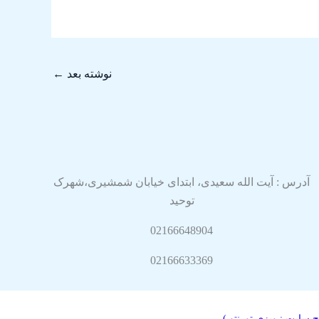
نوشته بعد
←
آدرس : آیت الله سعیدی، ابتدای خیابان شمشیری،شهرک
توحید
02166648904
02166633369
ح سایت :
وبزی تورنتو
)