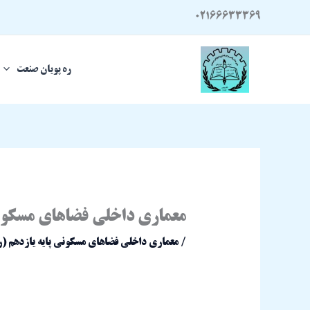
رش
02166633369
ه
حتوا
ره پویان صنعت
معماری داخلی فضاهای مسکون
/
معماری داخلی فضاهای مسکونی پایه یازدهم (