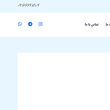
02166648904
 ما
تماس با ما