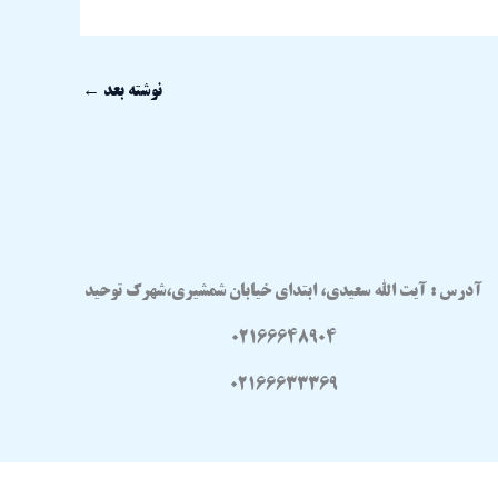
نوشته بعد
←
آدرس : آیت الله سعیدی، ابتدای خیابان شمشیری،شهرک توحید
02166648904
02166633369