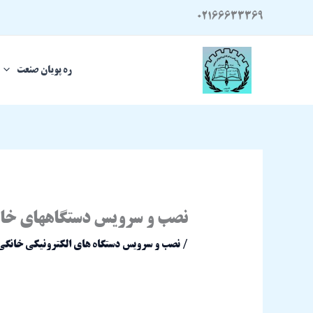
رش
02166633369
ه
حتوا
ره پویان صنعت
نصب و سرویس دستگاههای خان
/
نصب و سرویس دستگاه های الکترونیکی خانگی پ