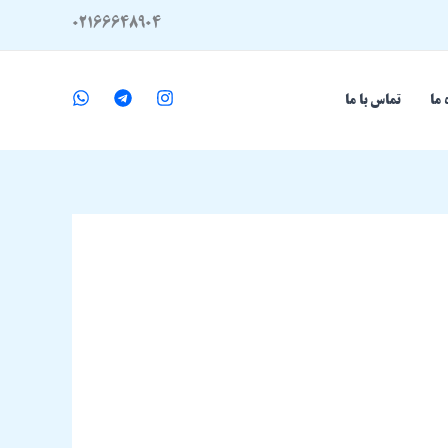
02166648904
 ما
تماس با ما