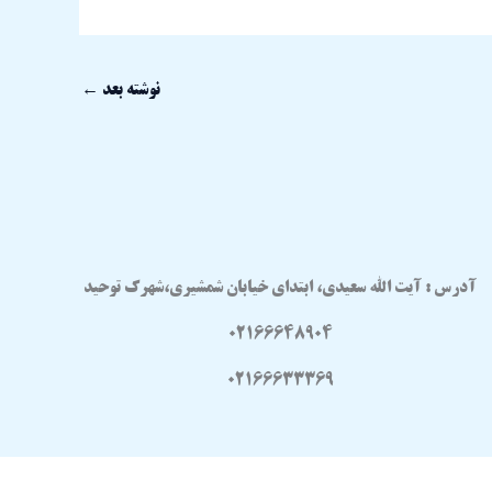
نوشته بعد
←
آدرس : آیت الله سعیدی، ابتدای خیابان شمشیری،شهرک توحید
02166648904
02166633369