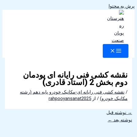
پرش به محتوا
نقشه کشی فنی رایانه ای پودمان
دوم بخش 2 (استاد قادری)
/
نقشه کشی فنی رایانه ای-مکانیک خودرو پایه دهم (رشته
مکانیک خودرو)
/ از
rahpooyansanat2025
→
نوشته قبل
نوشته بعد
←