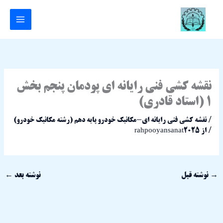
رش
ه
حتوا
نقشه کشی فنی رایانه ای پودمان پنجم بخش
1 (استاد قادری)
/
نقشه کشی فنی رایانه ای-مکانیک خودرو پایه دهم (رشته مکانیک خودرو)
/ از
rahpooyansanat2025
→
نوشته قبل
نوشته بعد
←