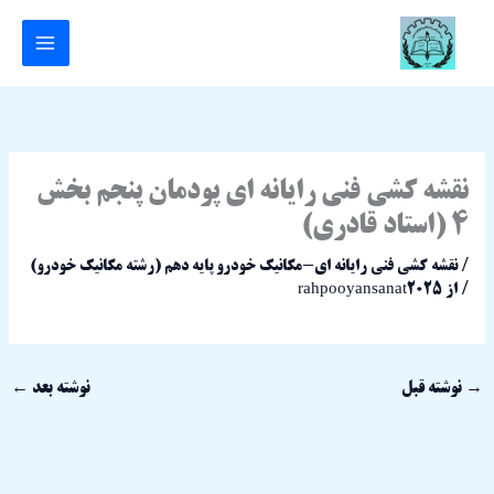
رش
ه
حتوا
نقشه کشی فنی رایانه ای پودمان پنجم بخش
4 (استاد قادری)
/
نقشه کشی فنی رایانه ای-مکانیک خودرو پایه دهم (رشته مکانیک خودرو)
/ از
rahpooyansanat2025
→
نوشته قبل
نوشته بعد
←