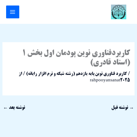
رش
ه
حتوا
کاربردفناوری نوین پودمان اول بخش 1
(استاد قادری)
/
کاربرد فناوری نوین پایه یازدهم (رشته شبکه و نرم افزار رایانه)
/ از
rahpooyansanat2025
→
نوشته قبل
نوشته بعد
←