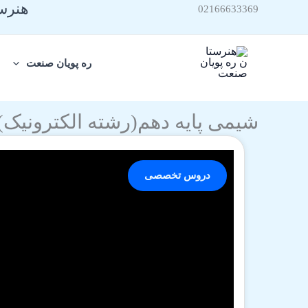
هنرست
رش
02166633369
ه
حتوا
ره پویان صنعت
شیمی پایه دهم(رشته الکترونیک)
دروس تخصصی