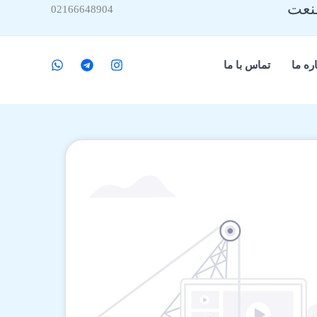
صنعت
02166648904
ره ما
تماس با ما