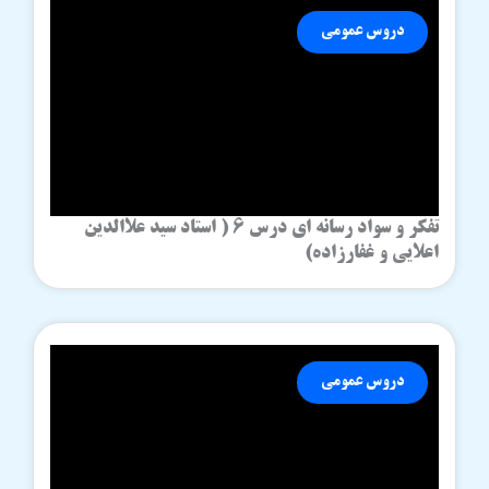
دروس عمومی
تفکر و سواد رسانه ای درس 6 ( استاد سید علاالدین
اعلایی و غفارزاده)
دروس عمومی