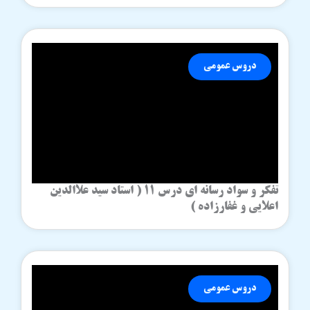
دروس عمومی
تفکر و سواد رسانه ای درس 11 ( استاد سید علاالدین
اعلایی و غفارزاده )
دروس عمومی