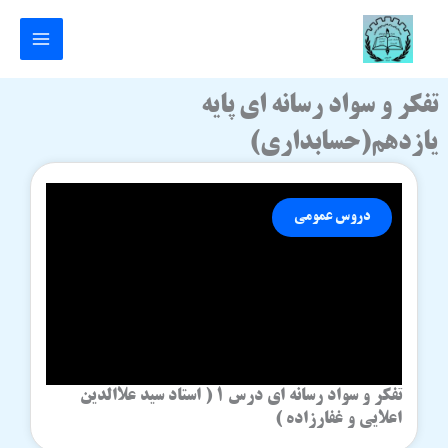
رش
ه
حتوا
تفکر و سواد رسانه ای پایه
یازدهم(حسابداری)
دروس عمومی
تفکر و سواد رسانه ای درس 1 ( استاد سید علاالدین
اعلایی و غفارزاده )