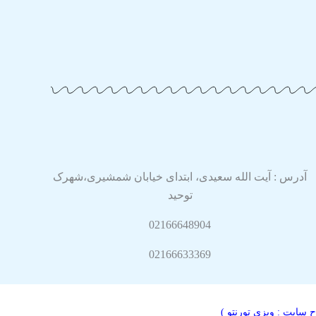
آدرس : آیت الله سعیدی، ابتدای خیابان شمشیری،شهرک
توحید
02166648904
02166633369
ح سایت :
وبزی تورنتو
)