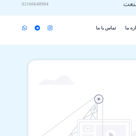
صنعت
02166648904
ره ما
تماس با ما