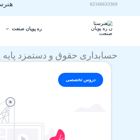
هنرست
رش
02166633369
ه
حتوا
ره پویان صنعت
حسابداری حقوق و دستمزد پایه ی
دروس تخصصی