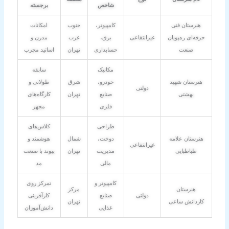
شاخص
برجسته
هنرستان فنی
کامپیوتر،
جنوب
امکانات
حرفه‌ای ره‌پویان
غیرانتفاعی
برق،
غرب
مدرن و
صنعت
حسابداری
تهران
اساتید مجرب
مکانیک
سابقه
هنرستان شهید
خودرو،
شرق
طولانی و
دولتی
بهشتی
صنایع
تهران
کارگاه‌های
فلزی
مجهز
طراحی
کلاس‌های
هنرستان علامه
دوخت،
شمال
هوشمند و
غیرانتفاعی
طباطبایی
مدیریت
تهران
پیوند با صنعت
مالی
مد
کامپیوتر و
تمرکز روی
هنرستان
مرکز
دولتی
صنایع
کارآفرینی
کاردانش ساعی
تهران
غذایی
دانش‌آموزان